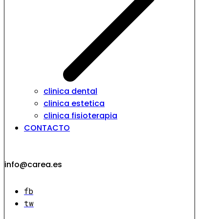
clinica dental
clinica estetica
clinica fisioterapia
CONTACTO
info@carea.es
fb
tw