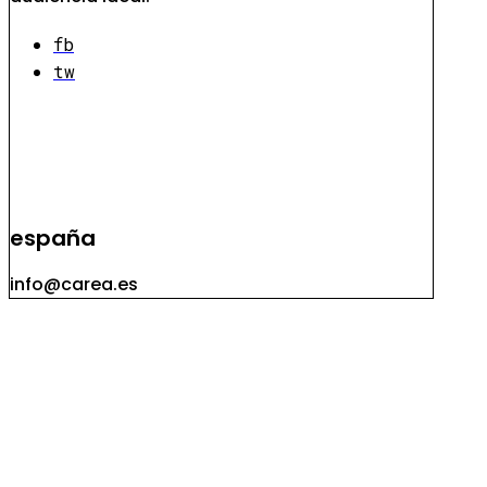
fb
tw
españa
info@carea.es